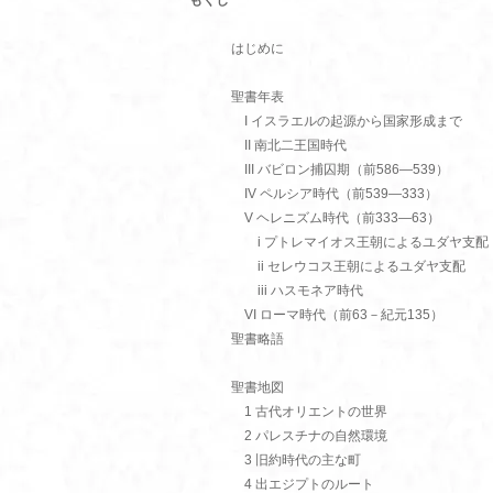
もくじ
はじめに
聖書年表
I イスラエルの起源から国家形成まで
II 南北二王国時代
III バビロン捕囚期（前586―539）
IV ペルシア時代（前539―333）
V ヘレニズム時代（前333―63）
i プトレマイオス王朝によるユダヤ支配
ii セレウコス王朝によるユダヤ支配
iii ハスモネア時代
VI ローマ時代（前63－紀元135）
聖書略語
聖書地図
1 古代オリエントの世界
2 パレスチナの自然環境
3 旧約時代の主な町
4 出エジプトのルート