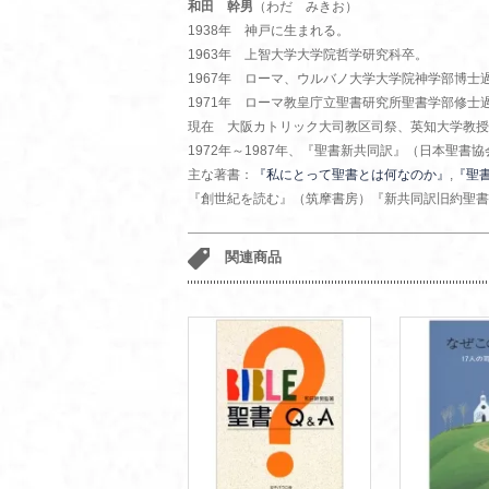
和田 幹男
（わだ みきお）
1938年 神戸に生まれる。
1963年 上智大学大学院哲学研究科卒。
1967年 ローマ、ウルバノ大学大学院神学部博士
1971年 ローマ教皇庁立聖書研究所聖書学部修士
現在 大阪カトリック大司教区司祭、英知大学教授
1972年～1987年、『聖書新共同訳』（日本聖書協
主な著書：
『私にとって聖書とは何なのか』
,
『聖書
『創世紀を読む』（筑摩書房）『新共同訳旧約聖書
関連商品