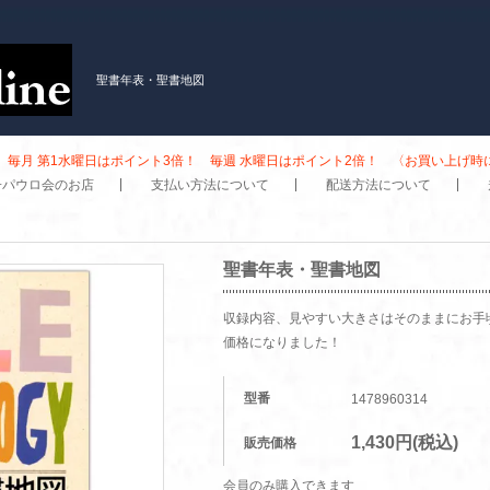
聖書年表・聖書地図
毎月 第1水曜日はポイント3倍！ 毎週 水曜日はポイント2倍！ 〈お買い上げ
子パウロ会のお店
支払い方法について
配送方法について
聖書年表・聖書地図
収録内容、見やすい大きさはそのままにお手
価格になりました！
型番
1478960314
1,430円(税込)
販売価格
会員のみ購入できます