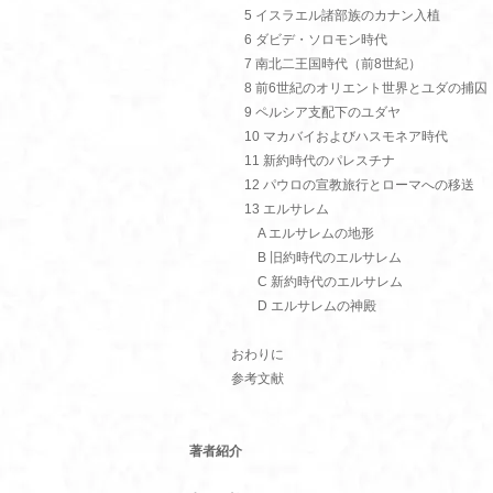
5 イスラエル諸部族のカナン入植
6 ダビデ・ソロモン時代
7 南北二王国時代（前8世紀）
8 前6世紀のオリエント世界とユダの捕囚
9 ペルシア支配下のユダヤ
10 マカバイおよびハスモネア時代
11 新約時代のパレスチナ
12 パウロの宣教旅行とローマへの移送
13 エルサレム
A エルサレムの地形
B 旧約時代のエルサレム
C 新約時代のエルサレム
D エルサレムの神殿
おわりに
参考文献
著者紹介