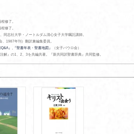
過程修了。
過程修了。
、同志社大学・ノートルダム清心女子大学嘱託講師。
会、1987年刊）翻訳兼編集委員。
Q&A』
,
『聖書年表・聖書地図』
（女子パウロ会）
注解』の1、2、3を共編共著。『新共同訳聖書辞典』共同監修。