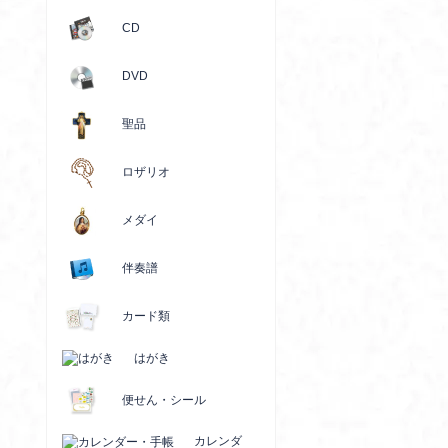
CD
DVD
聖品
ロザリオ
メダイ
伴奏譜
カード類
はがき
便せん・シール
カレンダ