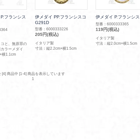
P.フランシス
伊メダイ PP.フランシスコ
伊メダイ P.フランシ
G291D
型番：6000333365
型番：6000333226
119円(税込)
364
205円(税込)
イタリア製
イタリア製
寸法：縦2.0cm×横1.5cm
スコと、無原罪の
寸法：縦2.2cm×横1.5cm
面カラーメダイ
×横1.1cm
 [4] 商品中 [1-4] 商品を表示しています
1