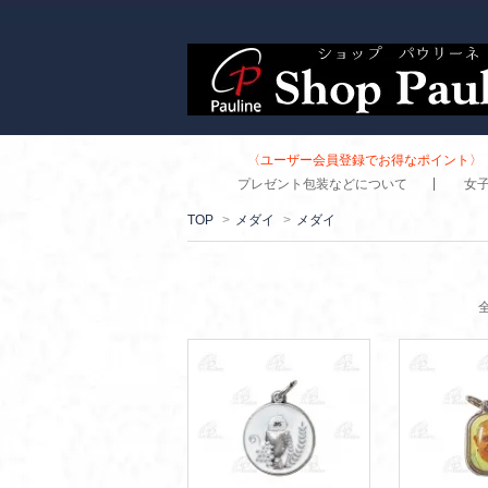
〈ユーザー会員登録でお得なポイント〉 
プレゼント包装などについて
女
TOP
>
メダイ
>
メダイ
全