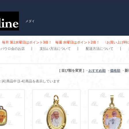
メダイ
毎月 第1水曜日はポイント3倍！ 毎週 水曜日はポイント2倍！ 〈お買い上げ
子パウロ会のお店
支払い方法について
配送方法について
[ 並び順を変更 ]
-
おすすめ順
-
価格順
-
新
 [4] 商品中 [1-4] 商品を表示しています