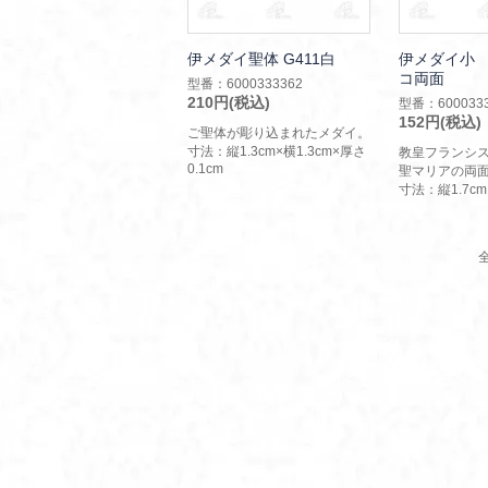
伊メダイ聖体 G411白
伊メダイ小 
コ両面
型番：6000333362
210円(税込)
型番：6000333
152円(税込)
ご聖体が彫り込まれたメダイ。
寸法：縦1.3cm×横1.3cm×厚さ
教皇フランシ
0.1cm
聖マリアの両
寸法：縦1.7cm
全