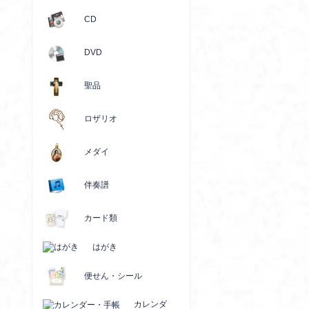
CD
DVD
聖品
ロザリオ
メダイ
伴奏譜
カード類
はがき
便せん・シール
カレンダ