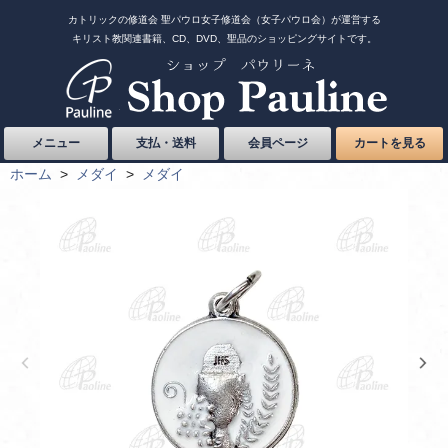
カトリックの修道会 聖パウロ女子修道会（女子パウロ会）が運営する
キリスト教関連書籍、CD、DVD、聖品のショッピングサイトです。
メニュー
支払・送料
会員ページ
カートを見る
ホーム
>
メダイ
>
メダイ