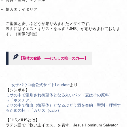
輸入国：イタリア
ご聖体と麦、ぶどうが彫り込まれたメダイです。
裏面にはイエス・キリストを示す「JHS」が彫り込まれておりま
す。（画像2参照）
【聖体の秘跡 ──わたしの唯一の力──】
──
女子パウロ会公式サイトLaudate
より──
【シンボル】
ミサの中で聖別され御聖体となる丸いパン（麦はその原料）
→「ホスチア」
ミサの中で御血（御聖体）となるぶどう酒を奉納・聖別・拝領す
るための杯→「カリス（calix）」
【JHS／IHSとは】
ラテン語で「救い主イエス」を表す、Jesus Hominum Salvator