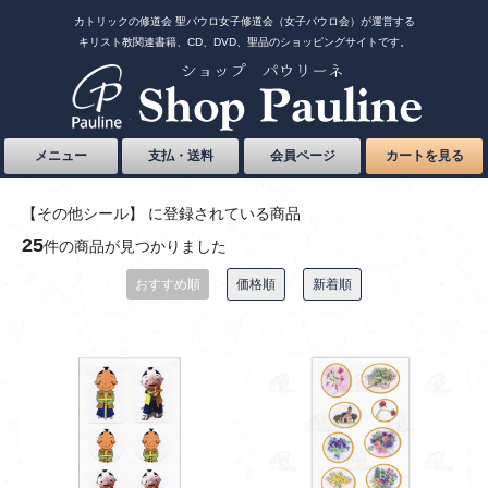
カトリックの修道会 聖パウロ女子修道会（女子パウロ会）が運営する
キリスト教関連書籍、CD、DVD、聖品のショッピングサイトです。
メニュー
支払・送料
会員ページ
カートを見る
【その他シール】 に登録されている商品
25
件の商品が見つかりました
おすすめ順
価格順
新着順