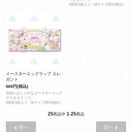
8柄各3枚入り（Mサイズ卵24個分）
イースターエッグラップ エレ
ガント
660円(税込)
簡単におしゃれなイースターエッグ
ができるラップ。
8柄各3枚入り（Mサイズ卵24個分）
25
1
25
商品中
-
商品
前へ
次へ