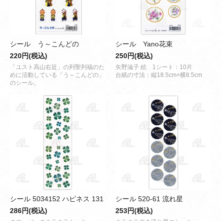
シール う～こんどの
シール Yano花束
220円(税込)
250円(税込)
「ユスト高山右近」の列聖列福のた
矢野滋子 絵 1シート：10片
めに活動している「う～こんどの」
台紙の寸法：縦18.5cm×横8.5cm
のシール。
シール 5034152 ハピネス 131
シール 520-61 流れ星
286円(税込)
253円(税込)