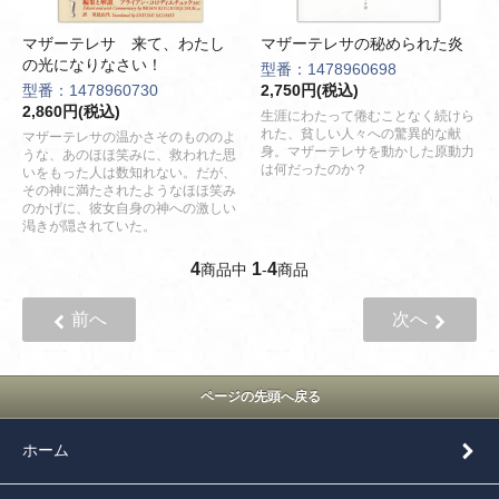
マザーテレサ 来て、わたし
マザーテレサの秘められた炎
の光になりなさい！
型番：1478960698
型番：1478960730
2,750円(税込)
2,860円(税込)
生涯にわたって倦むことなく続けら
れた、貧しい人々への驚異的な献
マザーテレサの温かさそのもののよ
身。マザーテレサを動かした原動力
うな、あのほほ笑みに、救われた思
は何だったのか？
いをもった人は数知れない。だが、
その神に満たされたようなほほ笑み
のかげに、彼女自身の神への激しい
渇きが隠されていた。
4
1
4
商品中
-
商品
前へ
次へ
ページの先頭へ戻る
ホーム