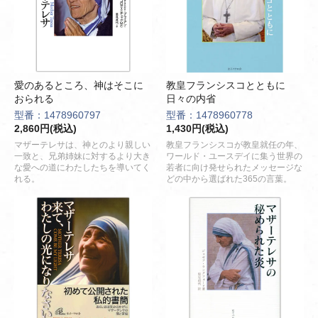
愛のあるところ、神はそこに
教皇フランシスコとともに
おられる
日々の内省
型番：1478960797
型番：1478960778
2,860円(税込)
1,430円(税込)
マザーテレサは、神とのより親しい
教皇フランシスコが教皇就任の年、
一致と、兄弟姉妹に対するより大き
ワールド・ユースデイに集う世界の
な愛への道にわたしたちを導いてく
若者に向け発せられたメッセージな
れる。
どの中から選ばれた365の言葉。