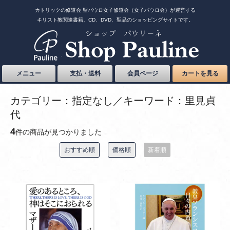
カトリックの修道会 聖パウロ女子修道会（女子パウロ会）が運営する
キリスト教関連書籍、CD、DVD、聖品のショッピングサイトです。
メニュー
支払・送料
会員ページ
カートを見る
カテゴリー：指定なし／キーワード：里見貞
代
4
件の商品が見つかりました
おすすめ順
価格順
新着順