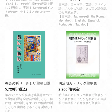
ています。その典礼奉仕の役割を正
日本語、ローマ字、英語、スペイン
しく理解し、実践するためのポイン
語、ポルトガル語、タガログ語併記
トがわかりやすくまとめられた一
のミサ式次第。
冊。
【日本語、Japanese(in the Roman
alphabet)、English、Español、
Português、Tagalog】
教会の祈り 新しい聖務日課
明治期カトリック聖歌集
5,720円(税込)
2,200円(税込)
第2バチカン公会議は典礼憲章の中
明治期のカトリック教会で聖歌がい
で聖務日課を全教会の祈りとし、特
かに歌われていたかを初めての実証
に朝・晩の祈りをすべての信者の祈
的で本格的に研究された聖歌集。
りとして復興させることを奨励しま
した。