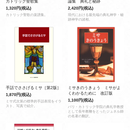
カトリック聖歌集
論集 典礼と秘跡
1,320円(税込)
2,420円(税込)
カトリック聖歌の楽譜集。
現代における最先端の典礼神学・秘
跡神学の諸相。
手話でささげるミサ［第2版］
ミサきのうきょう ミサがよ
くわかるために 改訂版
1,870円(税込)
1,100円(税込)
ミサ式次第の標準的手話表現をイラ
スト、写真で紹介。
パリ・カトリック学院の典礼学教授
として長年教鞭をとったジュネル師
の名著の翻訳。