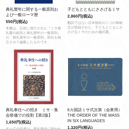
典礼暦年に関する一般原則お
子どもとともにささげるミサ
よび一般ローマ暦
2,860円(税込)
550円(税込)
翻訳ではない日本独自の二つの奉献
文が収録された、子どもとともにさ
本書は、以前に発行された『ミサ典
さげるミサのための儀式書。
礼書の総則と典礼暦年の一般原則』
の「典礼暦年の一般原則」部分を独
立させて編集したものです。
典礼奉仕への招き ミサ・集
6カ国語ミサ式次第（会衆用）
会祭儀での役割【第2版】
THE ORDER OF THE MASS
IN SIX LANGUAGES
1,650円(税込)
1,320円(税込)
すべての信者は、典礼奉仕に招かれ