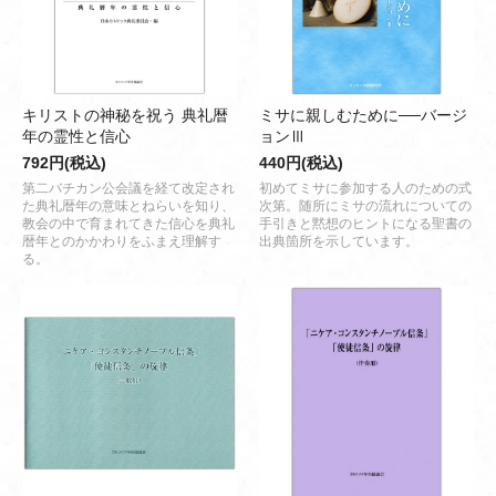
キリストの神秘を祝う 典礼暦
ミサに親しむために──バージ
年の霊性と信心
ョンⅢ
792円(税込)
440円(税込)
第二バチカン公会議を経て改定され
初めてミサに参加する人のための式
た典礼暦年の意味とねらいを知り、
次第。随所にミサの流れについての
教会の中で育まれてきた信心を典礼
手引きと黙想のヒントになる聖書の
暦年とのかかわりをふまえ理解す
出典箇所を示しています。
る。