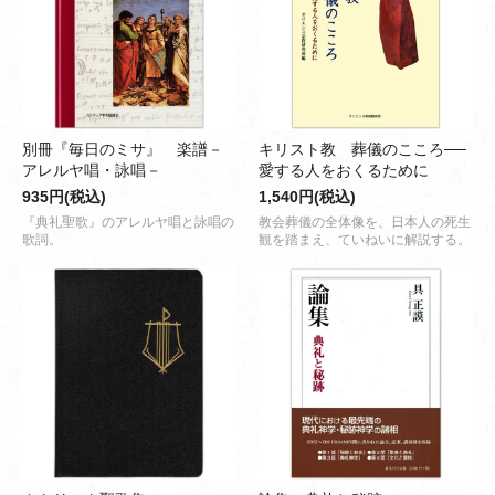
別冊『毎日のミサ』 楽譜－
キリスト教 葬儀のこころ──
アレルヤ唱・詠唱－
愛する人をおくるために
935円(税込)
1,540円(税込)
『典礼聖歌』のアレルヤ唱と詠唱の
教会葬儀の全体像を、日本人の死生
歌詞。
観を踏まえ、ていねいに解説する。