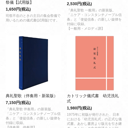
祭儀【試用版】
2,530円(税込)
1,650円(税込)
『典礼聖歌 一般用』の新装版。
「ニケア・コンスタンチノープル信
司祭不在のときの主日の集会祭儀で
条」と「使徒信条」の新しい旋律を
用いるための儀式書(試用版)です。
付録に収録。
【一般用・メロディ譜】
典礼聖歌（伴奏用・新装版）
カトリック儀式書 幼児洗礼
式
7,150円(税込)
1,980円(税込)
『典礼聖歌 伴奏用』の新装版。
「ニケア・コンスタンチノープル信
1975年に初版が発行された、日本
条」と「使徒信条」の新しい旋律を
における「幼児洗礼式」の正式な儀
付録に収録。
式書。あかし書房より版元を引き継
【伴奏用、伴奏譜】