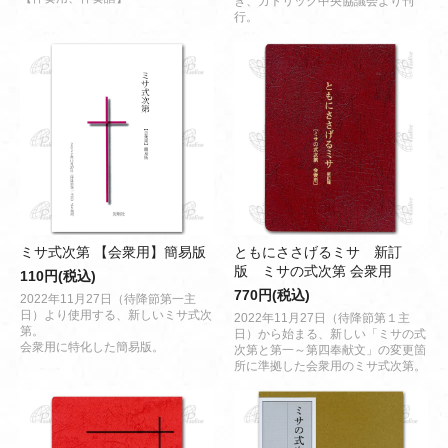
ぎ、カトリック中央協議会より刊
行。
ミサ式次第 【会衆用】簡易版
ともにささげるミサ 新訂
版 ミサの式次第 会衆用
110円(税込)
770円(税込)
2022年11月27日（待降節第一主
日）より使用する、新しいミサ式次
2022年11月27日（待降節第１主
第。
日）から始まる、新しい「ミサの式
会衆用に特化した簡易版。
次第と第一～第四奉献文」の変更箇
所に準拠した会衆用のミサ式次第。