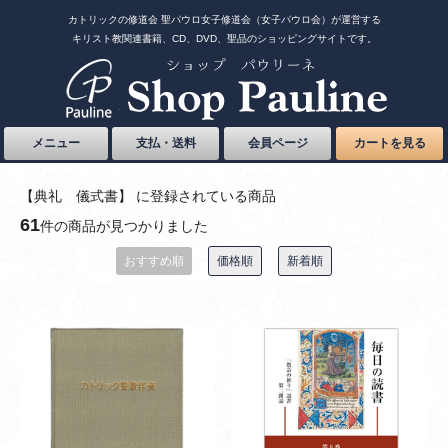
カトリックの修道会 聖パウロ女子修道会（女子パウロ会）が運営する
キリスト教関連書籍、CD、DVD、聖品のショッピングサイトです。
メニュー
支払・送料
会員ページ
カートを見る
【典礼 儀式書】 に登録されている商品
61
件の商品が見つかりました
おすすめ順
価格順
新着順