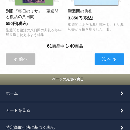
別冊『毎日のミサ』 聖週間
聖週間の典礼
と復活の八日間
3,850円(税込)
550円(税込)
聖週間にあたる典礼部分を、ミサ典
礼書から抜き刷りした一冊。
聖週間と復活の八日間の典礼を毎年
繰り返し使えるよう編集。
61
1
40
商品中
-
商品
前へ
次へ
ページの先頭へ戻る
ホーム
カートを見る
特定商取引法に基づく表記