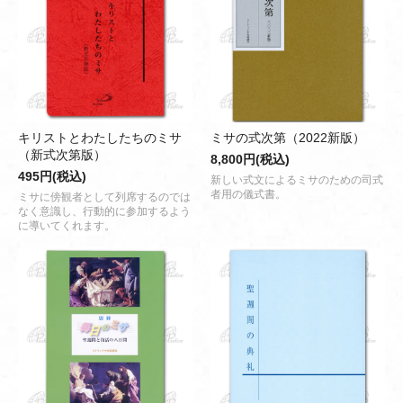
キリストとわたしたちのミサ
ミサの式次第（2022新版）
（新式次第版）
8,800円(税込)
495円(税込)
新しい式文によるミサのための司式
者用の儀式書。
ミサに傍観者として列席するのでは
なく意識し、行動的に参加するよう
に導いてくれます。