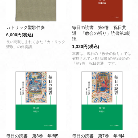
カトリック聖歌伴奏
毎日の読書 第9巻 祝日共
通 「教会の祈り」読書第2朗
6,600円(税込)
読
長い間親しまれてきた「カトリック
1,320円(税込)
聖歌」の伴奏譜。
本書は、現行の『教会の祈り』では
省略されている｢読書｣の第2朗読の
「第9巻 祝日共通」です｡
毎日の読書 第8巻 年間5
毎日の読書 第7巻 年間4