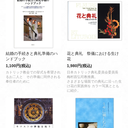
結婚の手続きと典礼準備のハ
花と典礼 祭儀における生け
ンドブック
花
1,100円(税込)
1,980円(税込)
カトリック教会での挙式を希望され
日本カトリック典礼委員会委員長
るお二人と その準備に同伴される
梅村昌弘司教推薦。
奉仕者のために
さまざまな場面での典礼に沿った生
け花の実践例を カラー写真ととも
に紹介。