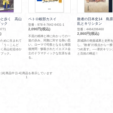
のと歩く 高山
ペトロ岐部カスイ
敗者の日本史14 島
ブック
乱とキリシタン
型番：978-4-7642-6431-1
2,090円(税込)
771
型番：4464206460
)
2,860円(税込)
不屈の精神と神に向かっての一
途の歩み、同胞に対する熱い思
のために生まれて
原城跡の発掘成果と史料
い。ローマで司祭となるも帰国
ラ「う～こんど
し、“敗者”の視点から一
後拷問・惨殺されたイエズス会
歩く高山右近ゆか
つめ直す。──潜伏キリシ
士のドラマティックな生涯を辿
ドブック。
と百姓の蜂起！
る。
 [4] 商品中 [1-4] 商品を表示しています
1