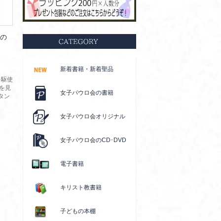
原の
新着書籍・新着聖品
を駆使
揆を見
女子パウロ会の書籍
タン
女子パウロ会オリジナル
女子パウロ会のCD･DVD
電子書籍
キリスト教書籍
子どもの本棚