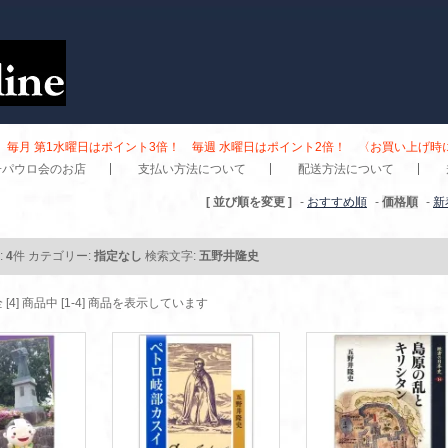
毎月 第1水曜日はポイント3倍！ 毎週 水曜日はポイント2倍！ 〈お買い上げ
子パウロ会のお店
支払い方法について
配送方法について
[ 並び順を変更 ]
-
おすすめ順
-
価格順
-
新
:
4
件
カテゴリー:
指定なし
検索文字:
五野井隆史
 [4] 商品中 [1-4] 商品を表示しています