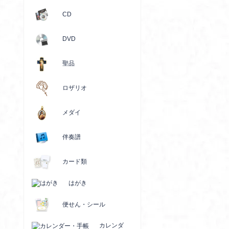
CD
DVD
聖品
ロザリオ
メダイ
伴奏譜
カード類
はがき
便せん・シール
カレンダ