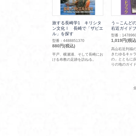
旅する長崎学1 キリシタ
う～こんど
ン文化Ⅰ 長崎で「ザビエ
右近ガイド
ル」を探す
型番：1478960
1,019円(税込
型番：4488851370
880円(税込)
高山右近列福
きたゆるキャ
平戸、横瀬浦、そして長崎にお
の」とともに
ける布教の足跡を訪ねる。
りの地のガイ
全