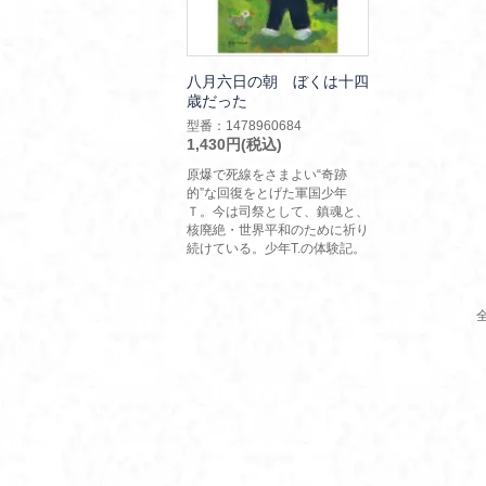
八月六日の朝 ぼくは十四
歳だった
型番：1478960684
1,430円(税込)
原爆で死線をさまよい“奇跡
的”な回復をとげた軍国少年
Ｔ。今は司祭として、鎮魂と、
核廃絶・世界平和のために祈り
続けている。少年T.の体験記。
全