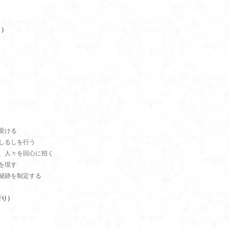
り）
受ける
しるしを行う
、人々を回心に招く
を現す
秘跡を制定する
祈り）