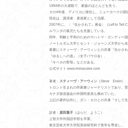
1994年の大虐殺で、家族のほとんどを失う。
その4年後、アメリカに移住し、ニューヨークの国
現在は、講演者、著述家として活躍。
2007年に、〈『生かされて』募金〉（Left to Tell Ch
ルワンダの孤児たちを支援している。
同年、和解と平和のためのマハトマ・ガンディー国
ノートルダム大学とセント・ジョーンズ大学から名
著書にスティーヴ・アーウィンとの共著『生かされ
『ゆるしへの道』（女子パウロ会）、
『キベホの聖母』などがある。
公式サイト www.immaculee.com
著者：
スティーヴ・アーウィン
（Steve Erwin）
トロント生まれの作家兼ジャーナリストであり、受
カナダ放送協会の外国特派員も務めていた。
上記の著作以外に、ダン・カロとの共著『そして生
訳者：
原田葉子
（はらだ ようこ）
上智大学外国語学部を卒業。
東京芸術大学大学院美術研究科で美学を専攻し、