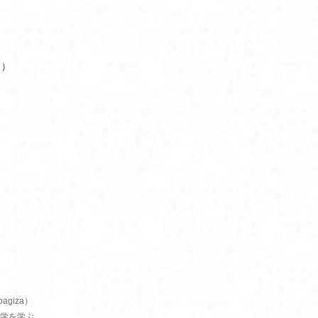
り）
bagiza）
学を学ぶ。