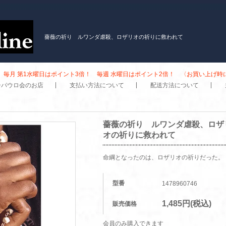
薔薇の祈り ルワンダ虐殺、ロザリオの祈りに救われて
毎月 第1水曜日はポイント3倍！ 毎週 水曜日はポイント2倍！ 〈お買い上げ
子パウロ会のお店
支払い方法について
配送方法について
薔薇の祈り ルワンダ虐殺、ロザ
オの祈りに救われて
命綱となったのは、ロザリオの祈りだった。
型番
1478960746
1,485円(税込)
販売価格
会員のみ購入できます