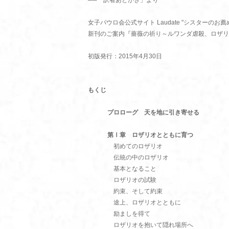
──「訳者あとがき」より
女子パウロ会公式サイト Laudate "シスターのお薦
新刊のご案内『薔薇の祈り～ルワンダ虐殺、ロザリ
初版発行：2015年4月30日
もくじ
プロローグ 天を地に引き寄せる
第Ⅰ章 ロザリオとともに育つ
初めてのロザリオ
伝統の中のロザリオ
基本となること
ロザリオの試験
約束、そして約束
途上、ロザリオとともに
励ましを得て
ロザリオを抱いて隠れ場所へ