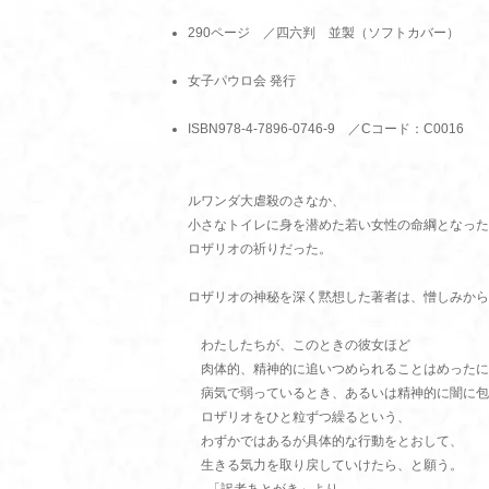
290ページ ／四六判 並製（ソフトカバー）
女子パウロ会 発行
ISBN978-4-7896-0746-9 ／Cコード：C0016
ルワンダ大虐殺のさなか、
小さなトイレに身を潜めた若い女性の命綱となった
ロザリオの祈りだった。
ロザリオの神秘を深く黙想した著者は、憎しみから
わたしたちが、このときの彼女ほど
肉体的、精神的に追いつめられることはめったに
病気で弱っているとき、あるいは精神的に闇に包
ロザリオをひと粒ずつ繰るという、
わずかではあるが具体的な行動をとおして、
生きる気力を取り戻していけたら、と願う。