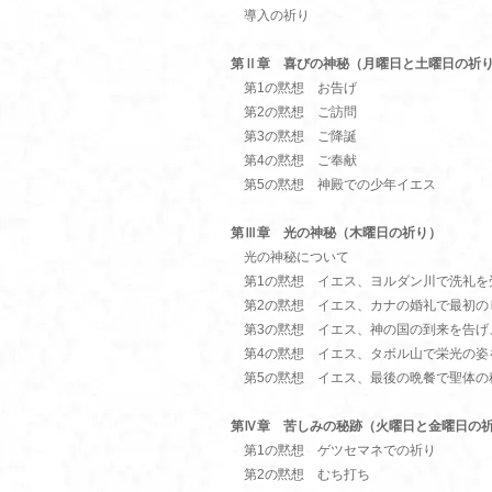
導入の祈り
第Ⅱ章 喜びの神秘（月曜日と土曜日の祈
第1の黙想 お告げ
第2の黙想 ご訪問
第3の黙想 ご降誕
第4の黙想 ご奉献
第5の黙想 神殿での少年イエス
第Ⅲ章 光の神秘（木曜日の祈り）
光の神秘について
第1の黙想 イエス、ヨルダン川で洗礼を
第2の黙想 イエス、カナの婚礼で最初の
第3の黙想 イエス、神の国の到来を告げ
第4の黙想 イエス、タボル山で栄光の姿
第5の黙想 イエス、最後の晩餐で聖体の
第Ⅳ章 苦しみの秘跡（火曜日と金曜日の
第1の黙想 ゲツセマネでの祈り
第2の黙想 むち打ち