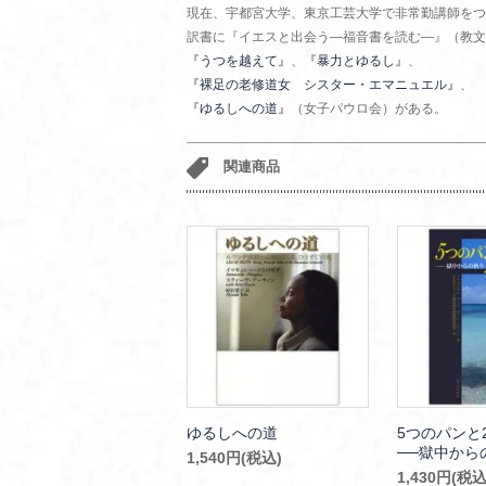
現在、宇都宮大学、東京工芸大学で非常勤講師をつ
訳書に『イエスと出会う―福音書を読む―』（教文
『うつを越えて』
、
『暴力とゆるし』
、
『裸足の老修道女 シスター・エマニュエル』
、
『ゆるしへの道』
（女子パウロ会）がある。
関連商品
ゆるしへの道
5つのパン
──獄中から
1,540円(税込)
1,430円(税込