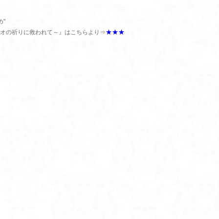
め"
★★★
オの祈りに救われて～』はこちらより⇒