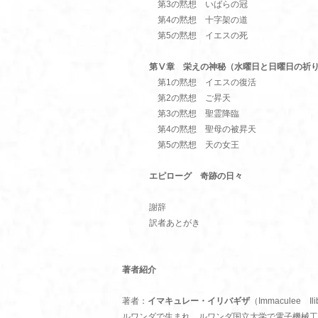
第3の黙想 いばらの冠
第4の黙想 十字架の道
第5の黙想 イエスの死
第Ⅴ章 栄えの神秘（水曜日と日曜日の祈
第1の黙想 イエスの復活
第2の黙想 ご昇天
第3の黙想 聖霊降臨
第4の黙想 聖母の被昇天
第5の黙想 天の女王
エピローグ 奇跡の日々
謝辞
訳者あとがき
著者紹介
著者：
イマキュレー・イリバギザ
（Immaculee Ili
ルワンダで生まれ、ルワンダ国立大学で電子機械工