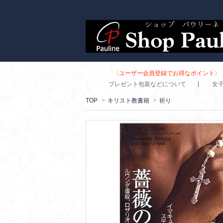
〈ユーザー会員登録でお得なポイント〉 
プレゼント包装などについて
女
TOP
>
キリスト教書籍
>
祈り