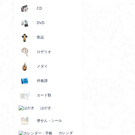
CD
DVD
聖品
ロザリオ
メダイ
伴奏譜
カード類
はがき
便せん・シール
カレンダ