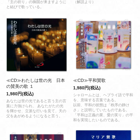
「主の祈り」の御国が来ますように
（解説より）
と結びで歌っている。
≪CD≫わたしは世の光 日本
≪CD≫平和賛歌
の賛美の歌 １
1,980円(税込)
1,980円(税込)
シャロームとは、ヘブライ語で平和
を、意味する言葉である。
あなたは世の光であると言う主の言
以前、平和の状態は「秩序の静け
葉に力強けられ、 あなたがたの光
さ」と説明していたものである。
を輝かせ、立派な行いを見て、天の
「平和は正義の業、愛の実り」の平
父をあがめるようになると言う。
和を実現したいものである。