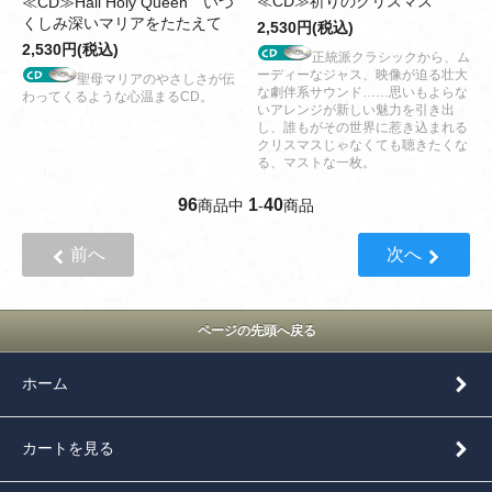
≪CD≫祈りのクリスマス
≪CD≫Hail Holy Queen いつ
くしみ深いマリアをたたえて
2,530円(税込)
2,530円(税込)
正統派クラシックから、ム
ーディーなジャス、映像が迫る壮大
聖母マリアのやさしさが伝
な劇伴系サウンド……思いもよらな
わってくるような心温まるCD。
いアレンジが新しい魅力を引き出
し、誰もがその世界に惹き込まれる
クリスマスじゃなくても聴きたくな
る、マストな一枚。
96
1
40
商品中
-
商品
前へ
次へ
ページの先頭へ戻る
ホーム
カートを見る