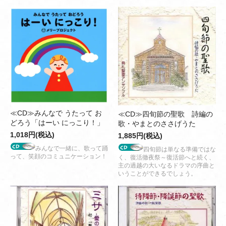
≪CD≫みんなで うたって お
≪CD≫四旬節の聖歌 詩編の
どろう「はーい にっこり！」
歌・やまとのささげうた
1,018円(税込)
1,885円(税込)
みんなで一緒に、歌って踊
四旬節は単なる準備ではな
って、笑顔のコミュニケーション！
く、復活徹夜祭～復活節へと続く、
主の過越の大いなるドラマの序曲と
いうことができるでしょう。