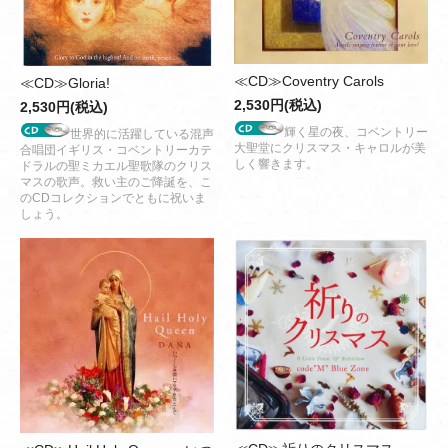
≪CD≫Coventry Carols
≪CD≫Gloria!
2,530円(税込)
2,530円(税込)
輝く星の夜、コベントリー
世界的に活躍している混声
大聖堂にクリスマス・キャロルが美
合唱団イギリス・コベントリーカテ
しく響きます。
ドラルの聖ミカエル聖歌隊のクリス
マスの歌声。救い主のご降誕を、こ
のCDコレクションでともに祝いま
しょう。