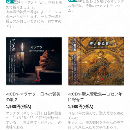
しあわせを届けるオリジナ
マリアとともに、平和を求
ル作品集。待望のセカンドアルバ
めて祈りましょう。
ム。
山本襄治神父の導きによって、シス
ターたちが祈ります。一人で一環を
祈るのが難しいときにも、おすすめ
です。
≪CD≫マラナタ 日本の賛美
≪CD≫聖人賛歌集―ヨセフ年
の歌２
に寄せて―
1,980円(税込)
1,980円(税込)
マラナタ（ギリシャ語）は新約聖書
ヨセフ年に因んで、聖人賛歌を纏め
の、1コリ16・22で1回だけ使われ
てみた。
ている、「主よ来てください。」の
聖人とは、神の御旨を実生活の中で
意味である。
行って来た人たちの事であろう。