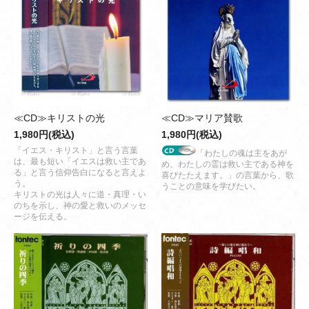
≪CD≫キリストの光
≪CD≫マリア賛歌
1,980円(税込)
1,980円(税込)
「イエス・キリスト」と言う言葉
「わたしの魂は主をあが
は、最も短い「イエスは救い主であ
め、わたしの霊は救い主である神を
る」と言う信仰告白になると言えよ
喜びたたえます。」の言葉から、歌
う。
うことの意味を学びたい。
キリストの光は人々に道・真理・い
のちを示し、神の愛と救いのメッセ
ージを伝える。