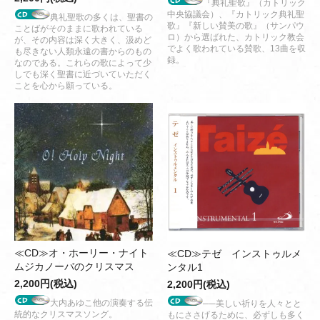
『典礼聖歌』（カトリック
中央協議会）、『カトリック典礼聖
典礼聖歌の多くは、聖書の
歌』『新しい賛美の歌』（サンパウ
ことばがそのままに歌われている
ロ）から選ばれた、カトリック教会
が、その内容は深く大きく、汲めど
でよく歌われている賛歌、13曲を収
も尽きない人類永遠の書からのもの
録。
なのである。これらの歌によって少
しでも深く聖書に近づいていただく
ことを心から願っている。
≪CD≫オ・ホーリー・ナイト
≪CD≫テゼ インストゥルメ
ムジカノーバのクリスマス
ンタル1
2,200円(税込)
2,200円(税込)
大内あゆこ他の演奏する伝
──美しい祈りを人々とと
統的なクリスマスソング。
もにささげるために、必ずしも多く