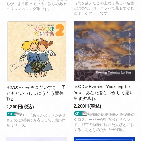
時代を越えたこの上なく美しい編曲
ちが、よく歌っている、親しみある
と演奏で、ヨーロッパで最もすぐれ
クリスマスソング集です。
たオーケストラです。
≪CD≫Evening Yearning for
≪CD≫かみさまだいすき 子
You あなたをなつかしく思い
どもといっしょにうたう賛美
出す夕暮れ
歌2
2,200円(税込)
2,200円(税込)
韓国の伝統楽器と洋楽器の
CD「ありがとう・かみさ
クロスオーバーが生み出すサウン
ま」のご好評にお応えして、第2弾
ド。都市の喧噪に疲れた人びとにお
をリリース。
くる おとなのための子守歌。