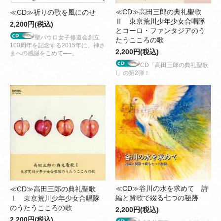
≪CD≫高田三郎の典礼聖歌
≪CD≫祈りの歌を風にのせ
Ⅱ 東京荒川少年少女合唱隊
2,200円(税込)
とコーロ・ファンタジアのう
聖パウロ女子修道会創立
たうこころの歌
100周年を記念する2015年に、神さ
2,200円(税込)
まへの感謝をこめて──。
CD「高田三郎の典礼聖歌
I」の第2弾！
≪CD≫谷川の水を求めて 詩
≪CD≫高田三郎の典礼聖歌
編と賛歌で綴る七つの秘跡
Ⅰ 東京荒川少年少女合唱隊
のうたうこころの歌
2,200円(税込)
2,200円(税込)