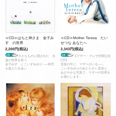
≪CD≫はちと神さま 金子み
≪CD≫Mother Teresa たい
すゞの世界
せつな あなたへ
2,200円(税込)
2,343円(税込)
小さなものに隠された 永
【マザー・テレサ列聖記念
遠の世界を歌う
CD】
金子みすゞとこいずみゆり ──時空
音楽の中に、マザーがいる──。
を超えた出会い
こいずみゆりのあたたかい音楽と、
あざやかな写真で、マザーの世界を
お届けします。