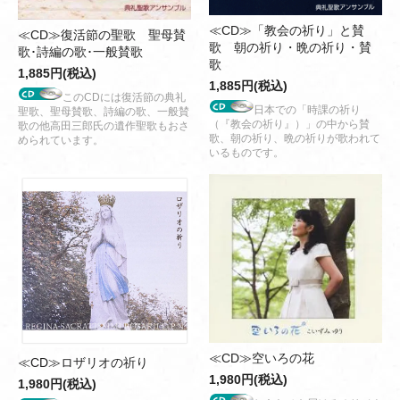
≪CD≫「教会の祈り」と賛
≪CD≫復活節の聖歌 聖母賛
歌 朝の祈り・晩の祈り・賛
歌･詩編の歌･一般賛歌
歌
1,885円(税込)
1,885円(税込)
このCDには復活節の典礼
日本での「時課の祈り
聖歌、聖母賛歌、詩編の歌、一般賛
（『教会の祈り』）」の中から賛
歌の他高田三郎氏の遺作聖歌もおさ
歌、朝の祈り、晩の祈りが歌われて
められています。
いるものです。
≪CD≫空いろの花
≪CD≫ロザリオの祈り
1,980円(税込)
1,980円(税込)