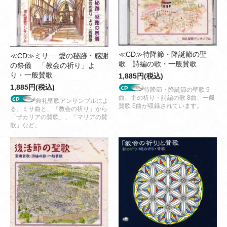
≪CD≫待降節・降誕節の聖
≪CD≫ミサ──愛の秘跡・感謝
歌 詩編の歌・一般賛歌
の祭儀 「教会の祈り」よ
り・一般賛歌
1,885円(税込)
1,885円(税込)
待降節・降誕節の聖歌 9
曲、主の祈り・詩編の歌 8曲、一般
典礼聖歌アンサンブルによ
賛歌 6曲が収録されています。
る、ミサ曲と、「教会の祈り」から
「ザカリアの賛歌」、「マリアの賛
歌」など。