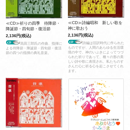
≪CD≫詩編唱和 新しい歌を
≪CD≫祈りの四季 待降節・
神に歌おう
降誕節・四旬節・復活節
2,136円(税込)
2,136円(税込)
詩編は旧訳時代に作られた
高田三郎氏の作曲、指揮に
ものですが、人間のあらゆる生活環
よる待降節・降誕節・四旬節・復活
境の中で、神のいぶきによってつづ
節の四つの指揮の典礼音楽。
られた祈りであって、種々の形の美
しい詩や歌に表現され、私たちのす
さんだ心に祈る心を起こさせてくれ
ます。