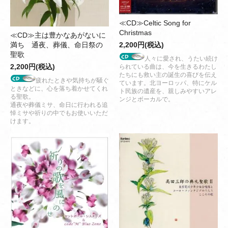
≪CD≫Celtic Song for
Christmas
≪CD≫主は豊かなあがないに
2,200円(税込)
満ち 通夜、葬儀、命日祭の
聖歌
人々に愛され、うたい続け
2,200円(税込)
られている曲は、今を生きるわたし
たちにも救い主の誕生の喜びを伝え
疲れたときや気持ちが騒ぐ
ています。北ヨーロッパ、特にケル
ときなどに、心を落ち着かせてくれ
ト民族の遺産を、親しみやすいアレ
る聖歌。
ンジとボーカルで。
通夜や葬儀ミサ、命日に行われる追
悼ミサや祈りの中でもお使いいただ
けます。