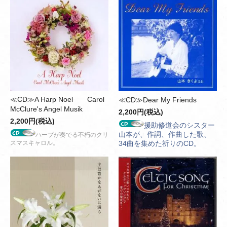
≪CD≫A Harp Noel Carol
≪CD≫Dear My Friends
McClure's Angel Musik
2,200円(税込)
2,200円(税込)
援助修道会のシスター
山本が、作詞、作曲した歌、
ハープが奏でる不朽のクリ
スマスキャロル。
34曲を集めた祈りのCD。