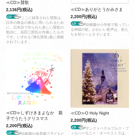
≪CD≫賛歌
≪CD≫ありがとうかみさま
2,136円(税込)
2,200円(税込)
ここに録音された賛歌は、
日本の教会の典礼に用いられるため
幼稚園や小学校で歌ってい
に、日本語で作られた新しい賛歌の
る神様の歌。かわいい歌声は、私た
歌詞に、高田三郎氏が作曲したもの
ちを祈りへとさそいます。
です。いずれも｢典礼聖歌｣集に掲載
されています。
≪CD≫しずけきまよなか 親
≪CD≫O Holy Night
子でうたうクリスマス
2,200円(税込)
2,200円(税込)
サンクトペテルブルク・フ
ィルハーモニー・オーケストラは、
幼稚園や保育園で子どもた