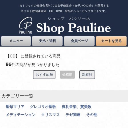
カトリックの修道会 聖パウロ女子修道会（女子パウロ会）が運営する
キリスト教関連書籍、CD、DVD、聖品のショッピングサイトです。
メニュー
支払・送料
会員ページ
カートを見る
【CD】 に登録されている商品
96
件の商品が見つかりました
おすすめ順
価格順
新着順
カテゴリー一覧
聖母マリア
グレゴリオ聖歌
典礼音楽、賛美歌
メディテーション
クリスマス
テゼ関連
その他