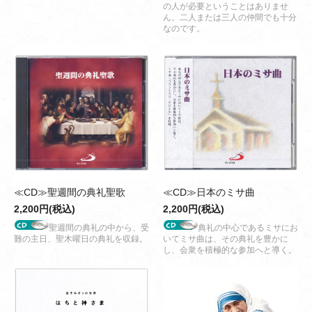
の人が必要ということはありませ
ん。二人または三人の仲間でも十分
なのです。
≪CD≫聖週間の典礼聖歌
≪CD≫日本のミサ曲
2,200円(税込)
2,200円(税込)
聖週間の典礼の中から、受
典礼の中心であるミサにお
難の主日、聖木曜日の典礼を収録。
いてミサ曲は、その典礼を豊かに
し、会衆を積極的な参加へと導く。