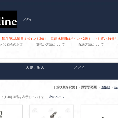
メダイ
毎月 第1水曜日はポイント3倍！ 毎週 水曜日はポイント2倍！ 〈お買い上げ
子パウロ会のお店
支払い方法について
配送方法について
天使、聖人
メダイ
[ 並び順を変更 ]
-
おすすめ順
-
価格順
-
新
商品中 [1-40] 商品を表示しています
次のページ