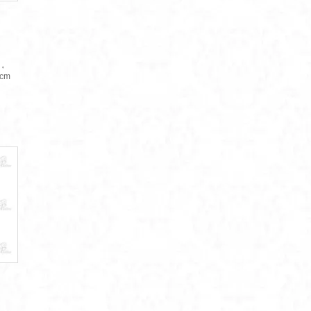
イ。
cm