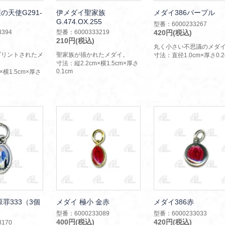
の天使G291-
伊メダイ聖家族
メダイ386パープル
G.474.OX.255
型番：6000233267
394
型番：6000333219
420円(税込)
210円(税込)
丸く小さい不思議のメダ
プリントされたメ
聖家族が描かれたメダイ。
寸法：直径1.0cm×厚さ0.2
寸法：縦2.2cm×横1.5cm×厚さ
0.1cm
×横1.5cm×厚さ
罪333（3個
メダイ 極小 金赤
メダイ386赤
型番：6000233089
型番：6000233033
400円(税込)
420円(税込)
170