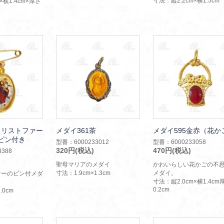
寸法：縦2.2cm×横1.5cm
×横1.4cm×厚さ
クリストファー
メダイ361茶
メダイ595金赤（花か
2 ピン付き
型番：6000233012
型番：6000233058
320円(税込)
470円(税込)
388
聖母マリアのメダイ
かわいらしい花かごの不
寸法：1.9cm×1.3cm
メダイ。
ァーのピン付メダ
寸法：縦2.0cm×横1.4cm
0.2cm
.0cm