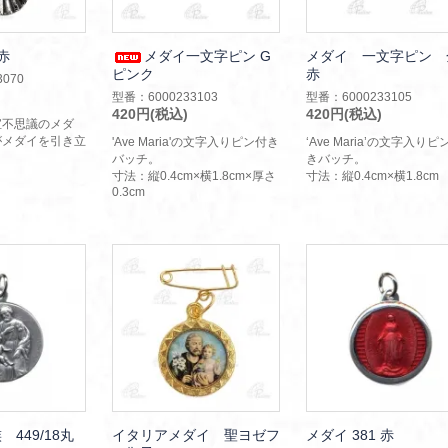
赤
メダイ一文字ピン G
メダイ 一文字ピン 
ピンク
赤
070
型番：6000233103
型番：6000233105
420円(税込)
420円(税込)
宝不思議のメダ
がメダイを引き立
'Ave Maria'の文字入りピン付き
‘Ave Maria’の文字入りピ
バッチ。
きバッチ。
寸法：縦0.4cm×横1.8cm×厚さ
寸法：縦0.4cm×横1.8cm
0.3cm
449/18丸
イタリアメダイ 聖ヨゼフ
メダイ 381 赤