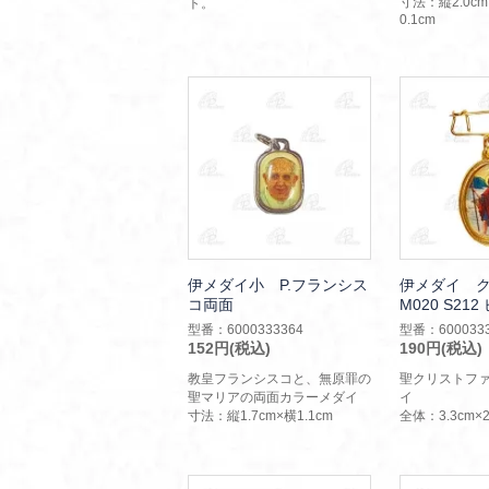
寸法：縦2.0cm
ト。
0.1cm
伊メダイ小 P.フランシス
伊メダイ 
コ両面
M020 S21
型番：6000333364
型番：6000333
152円(税込)
190円(税込)
教皇フランシスコと、無原罪の
聖クリストフ
聖マリアの両面カラーメダイ
イ
寸法：縦1.7cm×横1.1cm
全体：3.3cm×2