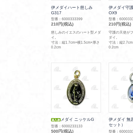
伊メダイハート慈しみ
伊メダイ守護
G317
OX9
型番：6000333399
型番：6000333
210円(税込)
210円(税込)
慈しみのイエスのハート型メダ
守護の天使が
イ。
ダイ。
寸法：縦1.7cm×横1.5cm×厚さ
寸法：縦2.7cm
0.2cm
0.2cm
メダイ ニッケルG
伊メダイ 無原
セット）
型番：6000233133
500円(税込)
型番：6000333