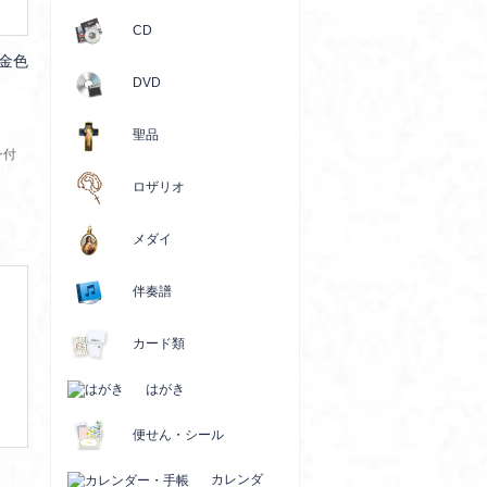
CD
金色
DVD
聖品
ン付
ロザリオ
メダイ
伴奏譜
カード類
はがき
便せん・シール
カレンダ