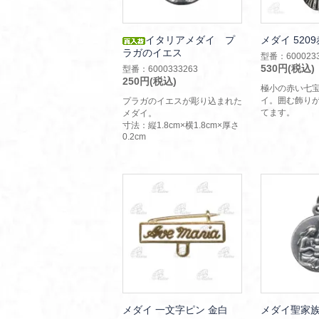
イタリアメダイ プ
メダイ 5209
ラガのイエス
型番：6000233
530円(税込)
型番：6000333263
250円(税込)
極小の赤い七
イ。囲む飾り
プラガのイエスが彫り込まれた
てます。
メダイ。
寸法：縦1.8cm×横1.8cm×厚さ
0.2cm
メダイ 一文字ピン 金白
メダイ聖家族 