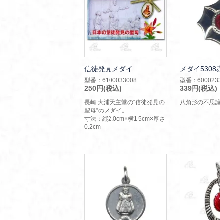
信徒発見メダイ
メダイ5308
型番：6100033008
型番：6000233
250円(税込)
339円(税込)
長崎 大浦天主堂の“信徒発見の
八角形の不思
聖母”のメダイ。
寸法：縦2.0cm×横1.5cm×厚さ
0.2cm