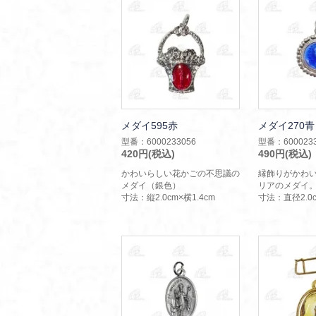
メダイ595赤
メダイ270青
型番：6000233056
型番：6000233
420円(税込)
490円(税込)
かわいらしい花かごの不思議の
縁飾りがかわ
メダイ（銀色）
リアのメダイ
寸法：縦2.0cm×横1.4cm
寸法：直径2.0c