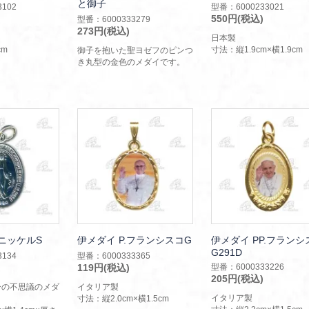
と御子
102
型番：6000233021
550円(税込)
型番：6000333279
273円(税込)
日本製
cm
寸法：縦1.9cm×横1.9cm
御子を抱いた聖ヨゼフのピンつ
き丸型の金色のメダイです。
ニッケルS
伊メダイ P.フランシスコG
伊メダイ PP.フランシ
G291D
134
型番：6000333365
119円(税込)
型番：6000333226
205円(税込)
ーの不思議のメダ
イタリア製
イタリア製
寸法：縦2.0cm×横1.5cm