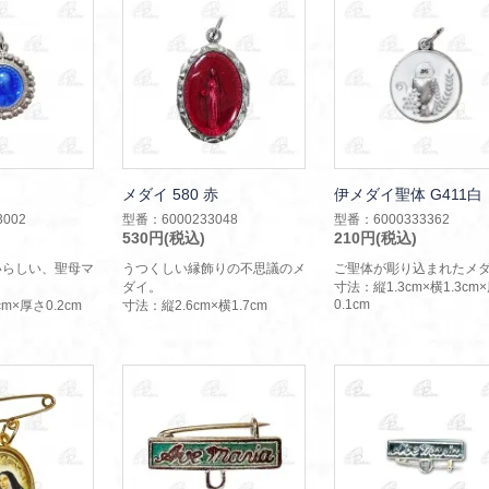
メダイ 580 赤
伊メダイ聖体 G411白
002
型番：6000233048
型番：6000333362
530円(税込)
210円(税込)
いらしい、聖母マ
うつくしい縁飾りの不思議のメ
ご聖体が彫り込まれたメ
。
ダイ。
寸法：縦1.3cm×横1.3cm
0.1cm
m×厚さ0.2cm
寸法：縦2.6cm×横1.7cm