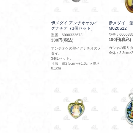
伊メダイ アンチオケのイ
伊メダイ 
グナチオ（3個セット）
M020S12
型番：6000333
型番：6000333673
190円(税込)
330円(税込)
カシャの聖リ
アンチオケの聖イグナチオのメ
全体：3.3cm×2
ダイ。
3個1セット。
寸法：縦2.5cm×横1.6cm×厚さ
0.1cm