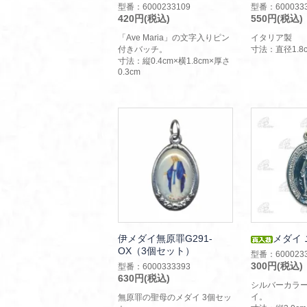
型番：6000233109
型番：6000333
420円(税込)
550円(税込)
「Ave Maria」の文字入りピン
イタリア製
付きバッチ。
寸法：直径1.8
寸法：縦0.4cm×横1.8cm×厚さ
0.3cm
伊メダイ無原罪G291-
メダイ 
OX（3個セット）
型番：6000233
300円(税込)
型番：6000333393
630円(税込)
シルバーカラ
イ。
無原罪の聖母のメダイ 3個セッ