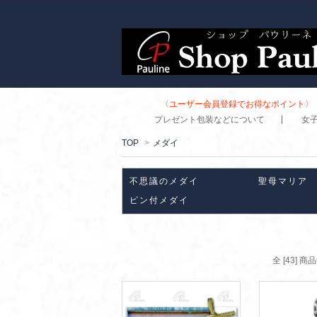
〈ユーザー会員登録でお得なポイント〉 
プレゼント包装などについて
女
TOP
>
メダイ
不思議のメダイ
聖母マリア
ピン付メダイ
全 [43] 