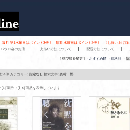
毎月 第1水曜日はポイント3倍！ 毎週 水曜日はポイント2倍！ 〈お買い上げ
子パウロ会のお店
支払い方法について
配送方法について
[ 並び順を変更 ]
-
おすすめ順
-
価格順
-
新
数:
4
件
カテゴリー:
指定なし
検索文字:
奥村一郎
 [4] 商品中 [1-4] 商品を表示しています