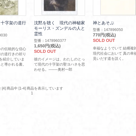
 十字架の道行
沈黙を聴く 現代の神秘家
神とあそぶ
モーリス・ズンデルの人と
型番：147896050
霊性
770円(税込)
030
SOLD OUT
型番：1478960377
1,650円(税込)
幸福なようでいて 結構複
会の伝統的な信心
SOLD OUT
現代社会において 真の幸
架の道行きの祈り
見いだす道を説く。
を紹介していま
彼のイメージは、わたしのとっ
へと導かれる書。
て現代の十字架の聖ヨハネを思
わせる。―──奥村一郎
 [4] 商品中 [1-4] 商品を表示しています
1