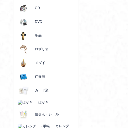
CD
DVD
聖品
ロザリオ
メダイ
伴奏譜
カード類
はがき
便せん・シール
カレンダ