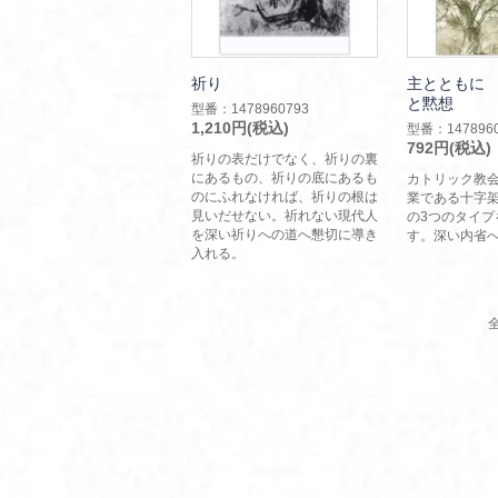
祈り
主とともに
と黙想
型番：1478960793
1,210円(税込)
型番：1478960
792円(税込)
祈りの表だけでなく、祈りの裏
にあるもの、祈りの底にあるも
カトリック教
のにふれなければ、祈りの根は
業である十字
見いだせない。祈れない現代人
の3つのタイプ
を深い祈りへの道へ懇切に導き
す。深い内省
入れる。
全