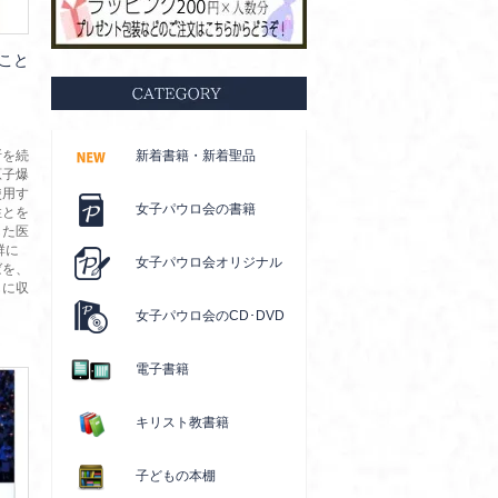
こと
断を続
新着書籍・新着聖品
原子爆
使用す
女子パウロ会の書籍
性とを
した医
群に
女子パウロ会オリジナル
ばを、
もに収
女子パウロ会のCD･DVD
電子書籍
キリスト教書籍
子どもの本棚