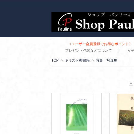
〈ユーザー会員登録でお得なポイント〉 
プレゼント包装などについて
女
TOP
>
キリスト教書籍
>
詩集 写真集
全 