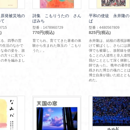
 原発被災地の
詩集 こもりうたの さん
平和の使徒 永井隆の
めて
ぽみち
ば
715
型番：1478960729
型番：4480567809
)
770円(税込)
825円(税込)
巡る、四季の営
育てられ、育ててきた著者の体
永井隆は、結核の透視診
の生活のなかで
験から生まれた珠玉の「こもり
けて被ばくし、さらには
さな命の姿を、故
うた」。
弾でも被爆し、放射線を
くの方々に見てい
ることの人道性と非人道
この本を編みまし
我がこととして深く体験
師であった。 晩年の著作
残された博士の魂のこと
博士自身が描いた絵とと
めた。