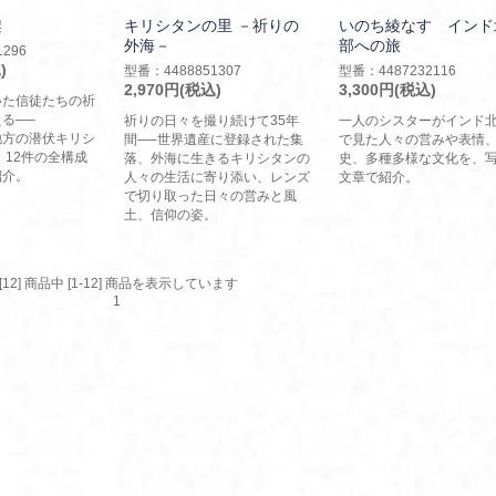
架
キリシタンの里 －祈りの
いのち綾なす インド
外海－
部への旅
296
)
型番：4488851307
型番：4487232116
2,970円(税込)
3,300円(税込)
いた信徒たちの祈
る──
祈りの日々を撮り続けて35年
一人のシスターがインド
地方の潜伏キリシ
間──世界遺産に登録された集
で見た人々の営みや表情
 12件の全構成
落、外海に生きるキリシタンの
史、多種多様な文化を、
紹介。
人々の生活に寄り添い、レンズ
文章で紹介。
で切り取った日々の営みと風
土、信仰の姿。
[12] 商品中 [1-12] 商品を表示しています
1