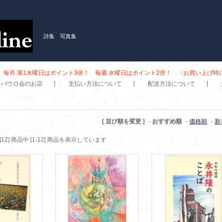
詩集 写真集
毎月 第1水曜日はポイント3倍！ 毎週 水曜日はポイント2倍！ 〈お買い上げ
子パウロ会のお店
支払い方法について
配送方法について
[ 並び順を変更 ]
-
おすすめ順
-
価格順
-
新
[12] 商品中 [1-12] 商品を表示しています