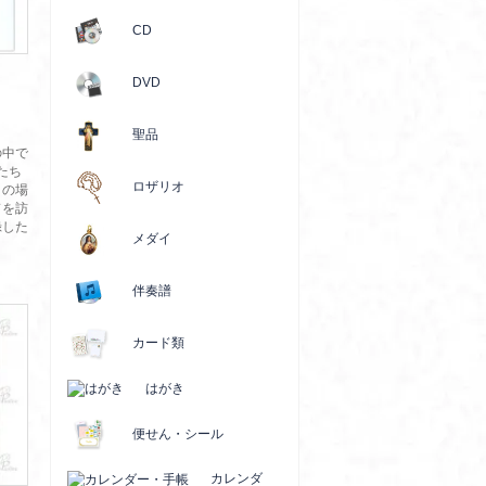
CD
DVD
聖品
の中で
たち
ロザリオ
りの場
ドを訪
録した
メダイ
伴奏譜
カード類
はがき
便せん・シール
カレンダ