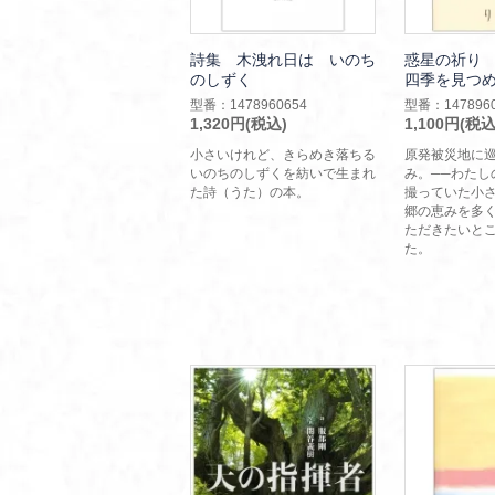
詩集 木洩れ日は いのち
惑星の祈り
のしずく
四季を見つ
型番：1478960654
型番：1478960
1,320円(税込)
1,100円(税込
小さいけれど、きらめき落ちる
原発被災地に
いのちのしずくを紡いで生まれ
み。──わたし
た詩（うた）の本。
撮っていた小
郷の恵みを多
ただきたいと
た。