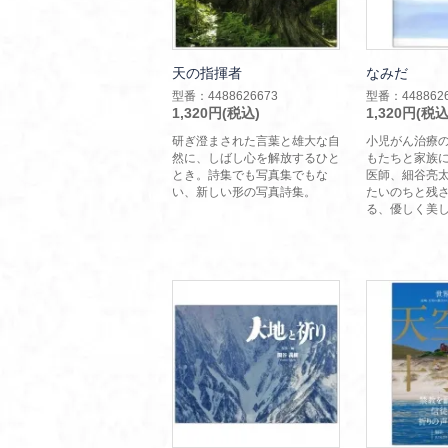
天の指揮者
なみだ
型番：4488626673
型番：4488626
1,320円(税込)
1,320円(税込
研ぎ澄まされた言葉と雄大な自
小児がん治療
然に、しばし心を解放するひと
もたちと家族
とき。詩集でも写真集でもな
医師、細谷亮
い、新しい形の写真詩集。
たいのちと残
る、優しく美