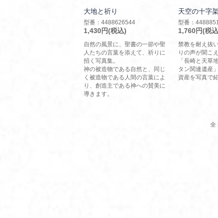
大地と祈り
天空の十字
型番：4488626544
型番：4488851
1,430円(税込)
1,760円(税込
自然の風景に、聖書の一節や聖
禁教を耐え抜
人たちの言葉を添えて、祈りに
りの声が聞こえ
招く写真集。
「長崎と天草
神の被造物である自然と、同じ
タン関連遺産」
く被造物である人間の言葉によ
資産を写真で
り、創造主である神への賛美に
導きます。
全 