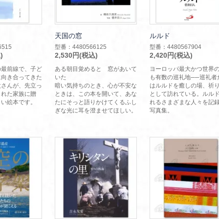
天国の窓
ルルド
515
型番：4480566125
型番：4480567904
)
2,530円(税込)
2,420円(税込)
の最前線で、子ど
ある朝目覚めると 窓があいて
ヨーロッパ最大かつ世界
に向き合ってきた
いた
も有数の巡礼地──巡礼者
太さんが、先立っ
暗い気持ちのとき、心が不安な
はルルドを癒しの場、祈
された家族に贈
ときは、この本を開いて、あな
として訪れている。ルル
しい絵本です。
たにそっと語りかけてくるふし
れるさまざまな人々を記
ぎな光に耳を澄ませてほしい。
写真集。