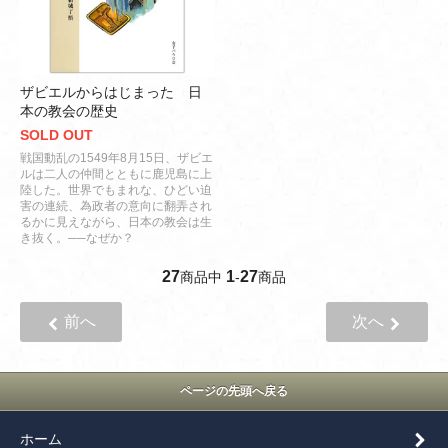
ザビエルからはじまった 日
本の教会の歴史
SOLD OUT
戦国動乱の1549年8月15日、ザビエ
ルは二人の仲間とともに鹿児島に上
陸した。世界でもまれな、ひどい迫
害の連続、為政者の意向に翻弄され
るかに見えながら、日本の教会は生
き抜く。──なぜか？
27
1
27
商品中
-
商品
前へ
次へ
ページの先頭へ戻る
ホーム