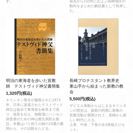
す。
発見から150年におよぶ長崎地区の
動向をまとめた解説書として執筆し
た。
明治の東海道を歩いた宣教
長崎プロテスタント教界史
師 テストヴィド神父書簡集
東山手から始まった新教の教
会
1,320円(税込)
5,500円(税込)
キリシタン禁令が撤廃された1873
年、日本に派遣されたテストヴィド
ザビエル来航からはじまるキリシタ
神父は徒歩で東海道を岐阜まで巡
ンの歴史は、維新の時期に新教の
り、福音を伝え、御殿場にハンセン
宣教活動が展開されて、長崎から新
病患者のための神山復生病院を創
しい時代に入る。
設。本書はパリ宛ての師の18通の書
上巻、中巻、下巻の全3巻箱入りセ
簡から、その活動をたどる。
ット。