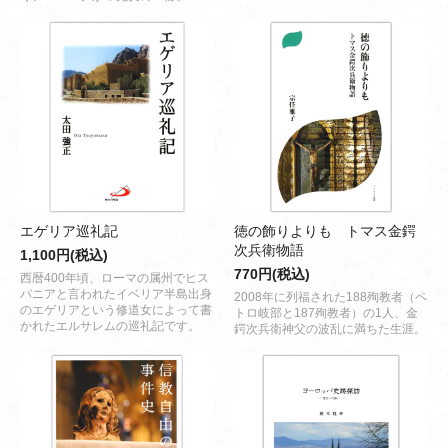
エゲリア巡礼記
徳の飾りよりも トマス金鍔
次兵衛物語
1,100円(税込)
770円(税込)
西暦400年頃、ローマの属州でヒス
パニアと言われたイベリア半島出身
2008年に列福された188殉教者（ペ
のエゲリアという修道女によって書
トロ岐部と187殉教者）の1人、金
かれたエルサレムの巡礼記です。
鍔次兵衛神父の波乱に満ちた生涯。