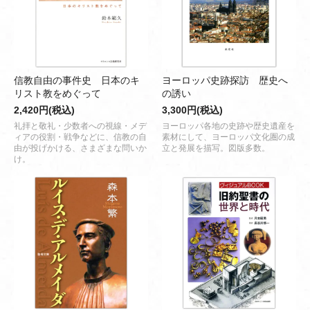
信教自由の事件史 日本のキ
ヨーロッパ史跡探訪 歴史へ
リスト教をめぐって
の誘い
2,420円(税込)
3,300円(税込)
礼拝と敬礼・少数者への視線・メデ
ヨーロッパ各地の史跡や歴史遺産を
ィアの役割・戦争などに、信教の自
素材にして、ヨーロッパ文化圏の成
由が投げかける、さまざまな問いか
立と発展を描写。図版多数。
け。