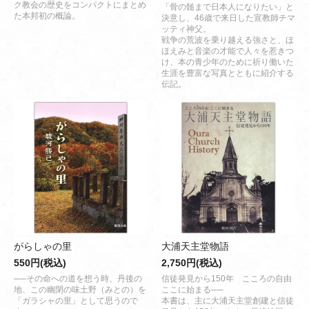
ク教会の歴史をコンパクトにまとめ
「骨の髄まで日本人になりたい」と
た本邦初の概論。
決意し、46歳で来日した宣教師チマ
ッティ神父。
戦争の荒波を乗り越える強さと、ほ
ほえみと音楽の才能で人々を惹きつ
け、本の青少年のために祈り働いた
生涯を豊富な写真とともに紹介する
伝記。
がらしゃの里
大浦天主堂物語
550円(税込)
2,750円(税込)
──その命への道を想う時、丹後の
信徒発見から150年 こころの自由
地、この幽閉の味土野（みとの）を
ここに始まる──
「ガラシャの里」として思うので
本書は、主に大浦天主堂創建と信徒