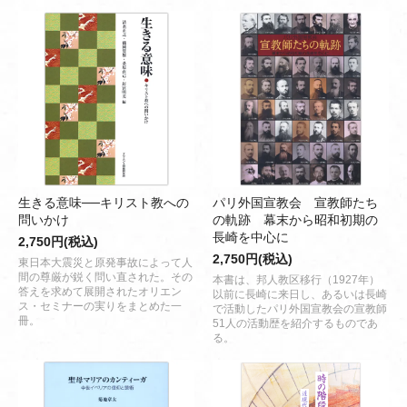
生きる意味──キリスト教への
パリ外国宣教会 宣教師たち
問いかけ
の軌跡 幕末から昭和初期の
長崎を中心に
2,750円(税込)
2,750円(税込)
東日本大震災と原発事故によって人
間の尊厳が鋭く問い直された。その
本書は、邦人教区移行（1927年）
答えを求めて展開されたオリエン
以前に長崎に来日し、あるいは長崎
ス・セミナーの実りをまとめた一
で活動したパリ外国宣教会の宣教師
冊。
51人の活動歴を紹介するものであ
る。