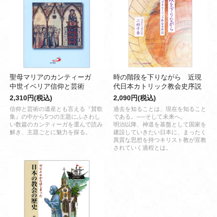
聖母マリアのカンティーガ
時の階段を下りながら 近現
中世イベリア信仰と芸術
代日本カトリック教会史序説
2,310円(税込)
2,090円(税込)
信仰と芸術の遺産とも言える『賛歌
過去を知ることは、現在を知ること
集』の中から5つの主題にふさわし
である。──そして未来へ。
い数篇のカンティーガを選んで読み
明治以降、神道を基盤として国家を
解き、主題ごとに魅力を探る。
建設していきたい日本に、まったく
異質な思想を持つキリスト教が宣教
されていく過程とは。