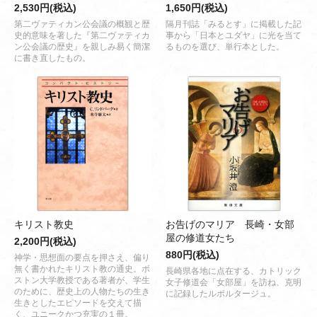
2,530円(税込)
1,650円(税込)
第二ヴァティカン公会議の概観と歴
隔月刊誌「みるとす」に掲載した記
史的意味を著した『第二ヴァティカ
事から「日本とユダヤ」に光を当て
ン公会議の歴史』を親しみ易く簡潔
るものを選び、単行本とした。
に書き直したもの。
キリスト教史
お告げのマリア 長崎・女部
屋の修道女たち
2,200円(税込)
880円(税込)
神学・思想面の要点を押さえ、偏り
無く書かれたキリスト教の通史。ボ
長崎県各地に点在する、カトリック
ストン大学教授である著者が、学生
女子修道会「女部屋」を訪ね、克明
のために、歴史上の人物たちの生き
に記録したルポルタージュ。
生きとしたエピソードを交えて描
く、ユニークかつ充実の１冊。