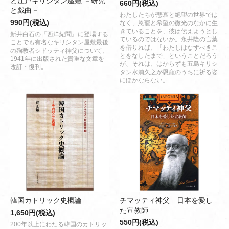
と江戸キリシタン屋敷 －研究
660円(税込)
と戯曲－
わたしたちが悲哀と絶望の世界では
990円(税込)
なく、恩寵と希望の微光のなかに生
きていることを、彼は伝えようとし
新井白石の『西洋紀聞』に登場する
ているのではないか。永井隆の言葉
ことでも有名なキリシタン屋敷最後
を借りれば、「わたしはなすべきこ
の殉教者シドッティ神父について、
とをなしたまで」ということだろう
1941年に出版された貴重な文章を
が、それは、はからずも五島キリシ
改訂・復刊。
タン水浦久之が恩寵のうちに祈る姿
にほかならない。
韓国カトリック史概論
チマッティ神父 日本を愛し
た宣教師
1,650円(税込)
550円(税込)
200年以上にわたる韓国のカトリッ