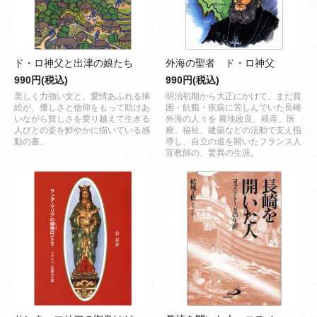
ド・ロ神父と出津の娘たち
外海の聖者 ド・ロ神父
990円(税込)
990円(税込)
美しく力強い文と、愛情あふれる挿
明治初期から大正にかけて、まだ貧
絵が、優しさと信仰をもって助けあ
困・飢餓・疾病に苦しんでいた長崎
いながら貧しさを乗り越えて生きる
外海の人々を 農地改良、殖産、医
人びとの姿を鮮やかに描いている感
療、福祉、建築などの活動で支え指
動の書。
導し、自立の道を開いたフランス人
宣教師の、驚異の生涯。