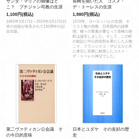
サンタ・マリアの御像はど
長崎を開いた人 コスメ・
こ？ プチジャン司教の生涯
デ・トーレスの生涯
1,100円(税込)
1,980円(税込)
1865年3月17日～2015年3月17日日
1570年、ヨーロッパとの交易、キ
本の信徒が発見されて150周年の記
リスト教の布教、日本国内の諸事
念出版。
情、種々の要素が重なって長崎の港
町は誕生しました。そして、この町
の創設に中心的役割を果たした人物
こそ、フランシスコ・ザビエルと共
に来日し宣教に献身したコスメ・
デ・トーレス神父でした。
第二ヴァティカン公会議 そ
日本とユダヤ その友好の歴
の今日的意味
史