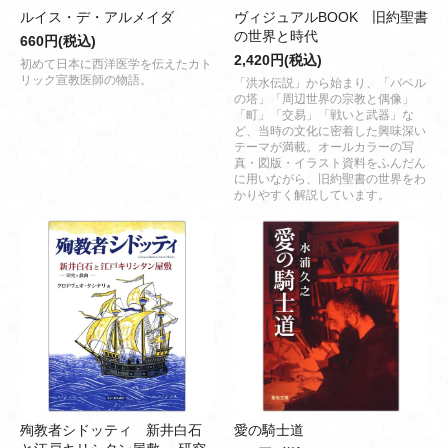
ルイス・デ・アルメイダ
ヴィジュアルBOOK 旧約聖書
の世界と時代
660円(税込)
2,420円(税込)
初めて日本に西洋医学を伝えたカト
リック宣教医師の物語。
「洪水伝説」から始まり、「バベル
の塔」「周辺世界の宗教と偶像」
「町」「交易」「戦いと武器」な
ど、当時の文化に密着した興味深い
テーマが満載。オールカラーの写
真・図版・イラスト資料をふんだん
に用いながら、旧約聖書の世界をわ
かりやすく解説しています。
殉教者シドッティ 新井白石
愛の騎士道