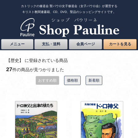
カトリックの修道会 聖パウロ女子修道会（女子パウロ会）が運営する
キリスト教関連書籍、CD、DVD、聖品のショッピングサイトです。
メニュー
支払・送料
会員ページ
カートを見る
【歴史】 に登録されている商品
27
件の商品が見つかりました
おすすめ順
価格順
新着順