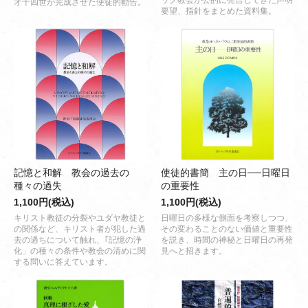
ック教会が公的に発言してきた声明
オ十四世が完成させた使徒的勧告。
要望、指針をまとめた資料集。
記憶と和解 教会の過去の
使徒的書簡 主の日──日曜日
種々の過失
の重要性
1,100円(税込)
1,100円(税込)
キリスト教徒の分裂やユダヤ教徒と
日曜日の多様な側面を考察しつつ、
の関係など、キリスト者が犯した過
その変わることのない価値と重要性
去の過ちについて触れ、｢記憶の浄
を説き、時間の神秘と日曜日の再発
化」の種々の条件や教会の清めに関
見へと招きます。
する問いに答えています。