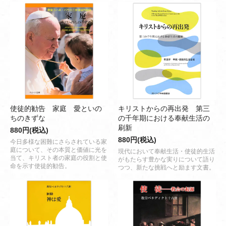
使徒的勧告 家庭 愛といの
キリストからの再出発 第三
ちのきずな
の千年期における奉献生活の
刷新
880円(税込)
880円(税込)
今日多様な困難にさらされている家
庭について、その本質と価値に光を
現代において奉献生活・使徒的生活
当て、キリスト者の家庭の役割と使
がもたらす豊かな実りについて語り
命を示す使徒的勧告。
つつ、新たな挑戦へと励ます文書。