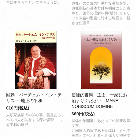
全に生きることができるように。
典礼への会衆の行動的な参加を謳い
典礼刷新の基本方針を明確にした憲
章と、啓示の理解を再検討しカトリ
ック教会の聖書に対する態度を一新
させた憲章
回勅 パーチェム・イン・テ
使徒的書簡 主よ、一緒にお
リス──地上の平和
泊まりください MANE
NOBISCUM DOMINE
616円(税込)
660円(税込)
人類家族最大の関心事、善意あるす
べての人が共有する深い切望──世
聖体の年開幕にあたっての最新教皇
界平和の達成。
文書。
共同体の源泉である聖体は、すべて
を超えて祝われるべき偉大な神秘で