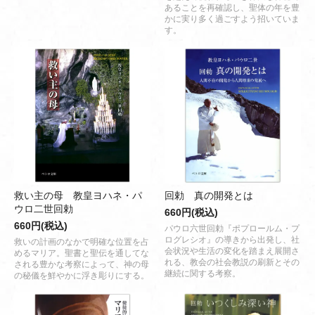
あることを再確認し、聖体の年を豊
かに実り多く過ごすよう招いていま
す。
救い主の母 教皇ヨハネ・パ
回勅 真の開発とは
ウロ二世回勅
660円(税込)
660円(税込)
パウロ六世回勅『ポプロールム・プ
ログレシオ』の導きから出発し、社
救いの計画のなかで明確な位置を占
会状況や生活の変化を踏まえ展開さ
めるマリア。聖書と聖伝を通してな
れる、教会の社会教説の刷新とその
される豊かな考察によって、神の母
継続に関する考察。
の秘儀を鮮やかに浮き彫りにする。