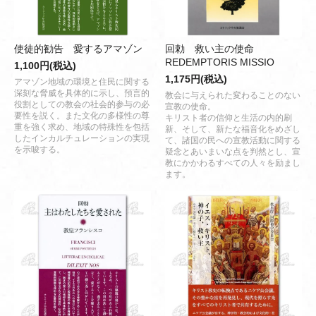
使徒的勧告 愛するアマゾン
回勅 救い主の使命
REDEMPTORIS MISSIO
1,100円(税込)
1,175円(税込)
アマゾン地域の環境と住民に関する
深刻な脅威を具体的に示し、預言的
教会に与えられた変わることのない
役割としての教会の社会的参与の必
宣教の使命。
要性を説く。また文化の多様性の尊
キリスト者の信仰と生活の内的刷
重を強く求め、地域の特殊性を包括
新、そして、新たな福音化をめざし
したインカルチュレーションの実現
て、諸国の民への宣教活動に関する
を示唆する。
疑念とあいまいな点を判然とし、宣
教にかかわるすべての人々を励まし
ます。