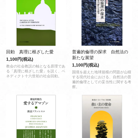
回勅 真理に根ざした愛
普遍的倫理の探求 自然法の
新たな展望
1,100円(税込)
1,100円(税込)
教会の社会教説の軸となる原理であ
る「真理に根ざした愛」を説く、ベ
国境を超えた地球規模の問題が山積
ネディクト十六世初の社会回勅。
する現代社会における、自然法の普
遍的倫理としての妥当性に関する考
察。