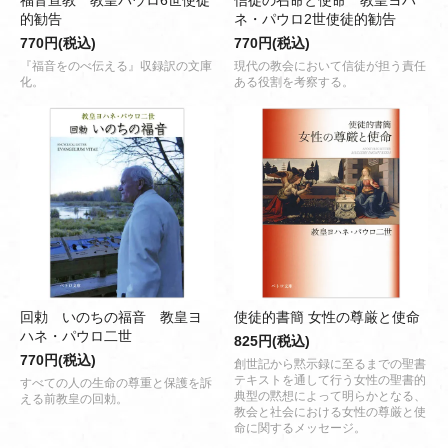
福音宣教 教皇パウロ6世使徒
信徒の召命と使命 教皇ヨハ
的勧告
ネ・パウロ2世使徒的勧告
770円(税込)
770円(税込)
『福音をのべ伝える』収録訳の文庫
現代の教会において信徒が担う責任
化。
ある役割を考察する。
回勅 いのちの福音 教皇ヨ
使徒的書簡 女性の尊厳と使命
ハネ・パウロ二世
825円(税込)
770円(税込)
創世記から黙示録に至るまでの聖書
テキストを通して行う女性の聖書的
すべての人の生命の尊重と保護を訴
典型の黙想によって明らかとなる、
える前教皇の回勅。
教会と社会における女性の尊厳と使
命に関するメッセージ。