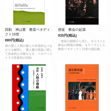
回勅 神は愛 教皇ベネディ
使徒 教会の起源
クト16世
935円(税込)
880円(税込)
「使徒の経験から見た、キリストと
教会の関係の神秘」をテーマとした
神の愛と人間の愛との本質的なつな
教皇ベネディクト16世の講話集。
がりを解明し、隣人愛の実践に関し
て具体的な示唆をなす、ベネディク
ト十六世最初の回勅