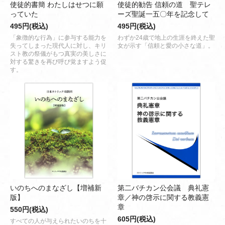
使徒的書簡 わたしはせつに願
使徒的勧告 信頼の道 聖テレ
っていた
ーズ聖誕一五〇年を記念して
495円(税込)
495円(税込)
「象徴的な行為」に参与する能力を
わずか24歳で地上の生涯を終えた聖
失ってしまった現代人に対し、キリ
女が示す「信頼と愛の小さな道」。
スト教の祭儀がもつ真実の美しさに
対する驚きを再び呼び覚ますよう促
す。
いのちへのまなざし【増補新
第二バチカン公会議 典礼憲
版】
章／神の啓示に関する教義憲
章
550円(税込)
605円(税込)
すべての人が与えられたいのちを十