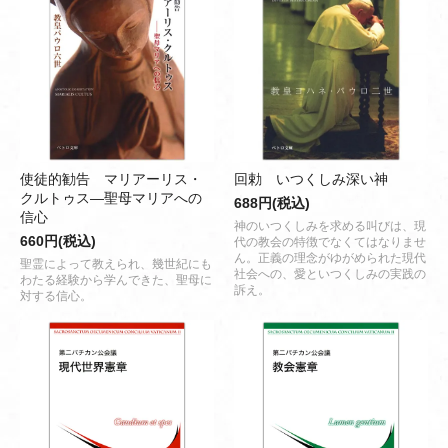
使徒的勧告 マリアーリス・
回勅 いつくしみ深い神
クルトゥス―聖母マリアへの
688円(税込)
信心
神のいつくしみを求める叫びは、現
660円(税込)
代の教会の特徴でなくてはなりませ
ん。正義の理念がゆがめられた現代
聖霊によって教えられ、幾世紀にも
社会への、愛といつくしみの実践の
わたる経験から学んできた、聖母に
訴え。
対する信心。