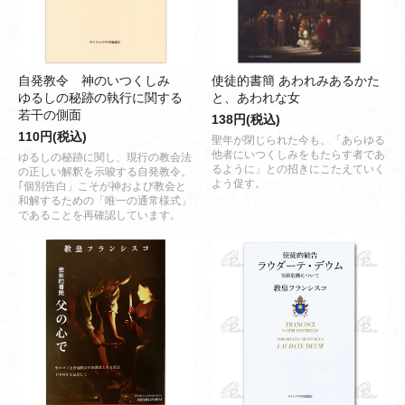
自発教令 神のいつくしみ
使徒的書簡 あわれみあるかた
ゆるしの秘跡の執行に関する
と、あわれな女
若干の側面
138円(税込)
110円(税込)
聖年が閉じられた今も、「あらゆる
他者にいつくしみをもたらす者であ
ゆるしの秘跡に関し、現行の教会法
るように」との招きにこたえていく
の正しい解釈を示唆する自発教令。
よう促す。
｢個別告白」こそが神および教会と
和解するための「唯一の通常様式」
であることを再確認しています。