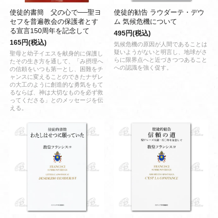
使徒的書簡 父の心で──聖ヨ
使徒的勧告 ラウダーテ・デウ
セフを普遍教会の保護者とす
ム 気候危機について
る宣言150周年を記念して
495円(税込)
165円(税込)
気候危機の原因が人間であることは
疑いようがないと明言し、地球がさ
聖母と幼子イエスを献身的に保護し
らに限界点へと近づきつつあること
たその生き方を通して、「み摂理へ
への認識を強く促す。
の信頼をいつも第一とし、困難をチ
ャンスに変えることのできたナザレ
の大工のように創造的な勇気をもて
るならば、神は大切なものを必ず救
ってくださる」とのメッセージを伝
える。