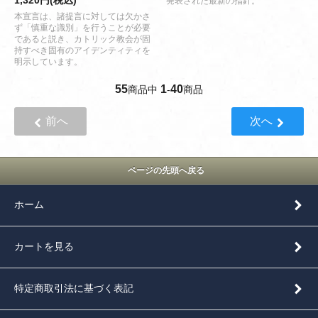
1,320円(税込)
発表された最新の指針。
本宣言は、諸提言に対しては欠かさ
ず「慎重な識別」を行うことが必要
であると説き、カトリック教会が固
持すべき固有のアイデンティティを
明示しています。
55
1
40
商品中
-
商品
前へ
次へ
ページの先頭へ戻る
ホーム
カートを見る
特定商取引法に基づく表記