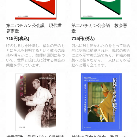
第二バチカン公会議 現代世
第二バチカン公会議 教会憲
界憲章
章
715円(税込)
715円(税込)
時のしるしを吟味し、福音の光のも
啓示に対し開かれた心をもって総合
とにそれを解明するという教会の義
的に明晰に構築された、現代の教会
務を明らかにし、教理的原則に基づ
に道を示す教会論であり、神秘の観
いて、世界と現代人に対する教会の
想へと招きながら、一人ひとりを活
態度を示しています。
動へと駆り立てます。