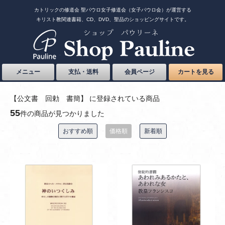
カトリックの修道会 聖パウロ女子修道会（女子パウロ会）が運営する
キリスト教関連書籍、CD、DVD、聖品のショッピングサイトです。
メニュー
支払・送料
会員ページ
カートを見る
【公文書 回勅 書簡】 に登録されている商品
55
件の商品が見つかりました
おすすめ順
価格順
新着順