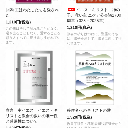
回勅 主はわたしたちを愛され
イエス・キリスト、神の
た
子、救い主 ニケア公会議1700
周年（325－2025年）
1,210円(税込)
1,210円(税込)
この川は決して涸れることがなく、
過ぎ去ることもなく、愛することを
教会の祈りはつねに、聖霊のうち
願う人すべてに繰り返し注がれてい
に、御子を通して、御父に向けて行
ます。
われます。
宣言 主イエス イエス・キ
移住者へのキリストの愛
リストと教会の救いの唯一性
1,320円(税込)
と普遍性について
教皇庁移住・移動者司牧評議会から