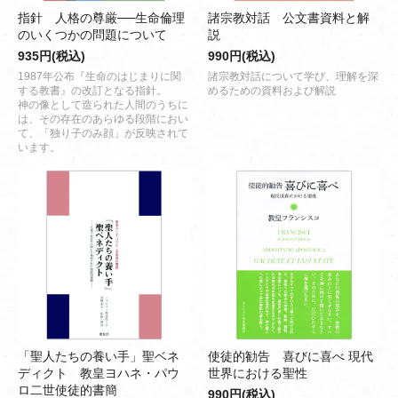
指針 人格の尊厳──生命倫理
諸宗教対話 公文書資料と解
のいくつかの問題について
説
935円(税込)
990円(税込)
1987年公布『生命のはじまりに関
諸宗教対話について学び、理解を深
する教書』の改訂となる指針。
めるための資料および解説
神の像として造られた人間のうちに
は、その存在のあらゆる段階におい
て、「独り子のみ顔」が反映されて
います。
「聖人たちの養い手」聖ベネ
使徒的勧告 喜びに喜べ 現代
ディクト 教皇ヨハネ・パウ
世界における聖性
ロ二世使徒的書簡
990円(税込)