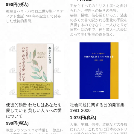
990円(税込)
主からすべてのキリスト者へと向け
られた、聖性への招きの考察。
教皇ヨハネ・パウロ二世が聖ベネデ
秘跡、犠牲、信心業といった、過去
ィクト生誕1500年を記念して発布
の多くの書で説かれる聖化の手段を
した使徒的書簡。
反復するのではなく、一人ひとりが
日常生活の中で、神と隣人への愛に
よって歩む聖性の道を説く。
使徒的勧告 わたしはあなたを
社会問題に関する公的発言集
愛している 貧しい人々への愛
1991-2000
について
1,078円(税込)
990円(税込)
人権、平和、信仰、道徳などの多岐
にわたり、これまでに日本のカトリ
教皇フランシスコが準備し、教皇レ